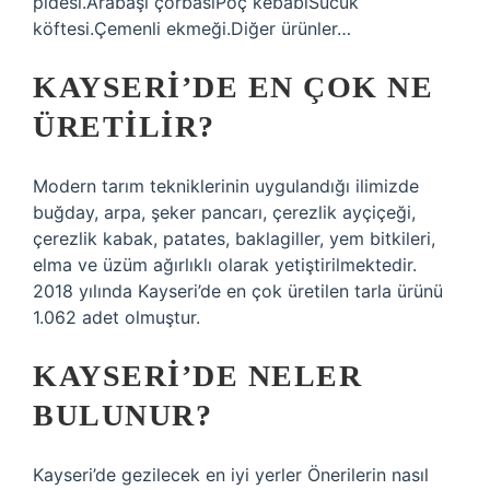
pidesi.Arabaşı çorbasıPöç kebabıSucuk
köftesi.Çemenli ekmeği.Diğer ürünler…
KAYSERI’DE EN ÇOK NE
ÜRETILIR?
Modern tarım tekniklerinin uygulandığı ilimizde
buğday, arpa, şeker pancarı, çerezlik ayçiçeği,
çerezlik kabak, patates, baklagiller, yem bitkileri,
elma ve üzüm ağırlıklı olarak yetiştirilmektedir.
2018 yılında Kayseri’de en çok üretilen tarla ürünü
1.062 adet olmuştur.
KAYSERI’DE NELER
BULUNUR?
Kayseri’de gezilecek en iyi yerler Önerilerin nasıl