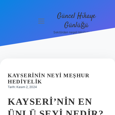
Güncel Hikaye
menüyü
Günlüğü
aç
Sektörden neşeli bilgilerle tanış!
Anasayfa
Gizlilik
Politikası
Yasal Uyarı
KAYSERININ NEYI MEŞHUR
Hakkımızda
HEDIYELIK
Tarih: Kasım 2, 2024
KAYSERI’NIN EN
ÜNLÜ ŞEYI NEDIR?