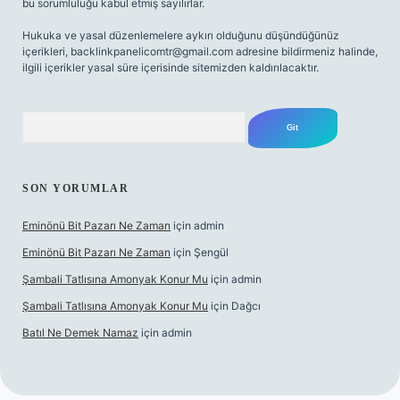
bu sorumluluğu kabul etmiş sayılırlar.
Hukuka ve yasal düzenlemelere aykırı olduğunu düşündüğünüz
içerikleri,
backlinkpanelicomtr@gmail.com
adresine bildirmeniz halinde,
ilgili içerikler yasal süre içerisinde sitemizden kaldırılacaktır.
Arama
SON YORUMLAR
Eminönü Bit Pazarı Ne Zaman
için
admin
Eminönü Bit Pazarı Ne Zaman
için
Şengül
Şambali Tatlısına Amonyak Konur Mu
için
admin
Şambali Tatlısına Amonyak Konur Mu
için
Dağcı
Batıl Ne Demek Namaz
için
admin