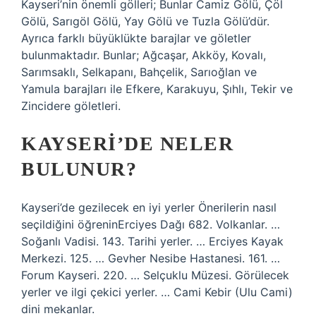
Kayseri’nin önemli gölleri; Bunlar Camiz Gölü, Çöl
Gölü, Sarıgöl Gölü, Yay Gölü ve Tuzla Gölü’dür.
Ayrıca farklı büyüklükte barajlar ve göletler
bulunmaktadır. Bunlar; Ağcaşar, Akköy, Kovalı,
Sarımsaklı, Selkapanı, Bahçelik, Sarıoğlan ve
Yamula barajları ile Efkere, Karakuyu, Şıhlı, Tekir ve
Zincidere göletleri.
KAYSERI’DE NELER
BULUNUR?
Kayseri’de gezilecek en iyi yerler Önerilerin nasıl
seçildiğini öğreninErciyes Dağı 682. Volkanlar. …
Soğanlı Vadisi. 143. Tarihi yerler. … Erciyes Kayak
Merkezi. 125. … Gevher Nesibe Hastanesi. 161. …
Forum Kayseri. 220. … Selçuklu Müzesi. Görülecek
yerler ve ilgi çekici yerler. … Cami Kebir (Ulu Cami)
dini mekanlar.