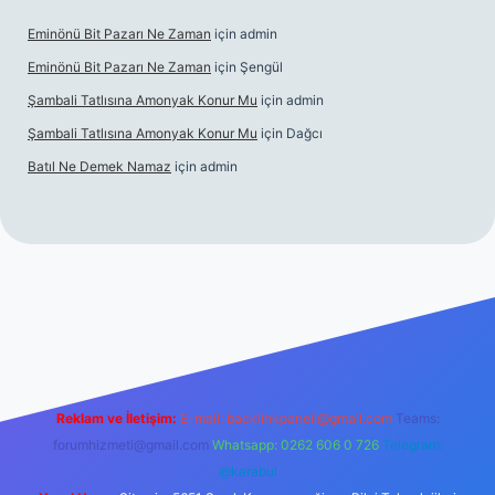
Eminönü Bit Pazarı Ne Zaman
için
admin
Eminönü Bit Pazarı Ne Zaman
için
Şengül
Şambali Tatlısına Amonyak Konur Mu
için
admin
Şambali Tatlısına Amonyak Konur Mu
için
Dağcı
Batıl Ne Demek Namaz
için
admin
piabella.casino/
Reklam ve İletişim:
E-mail:
backlinkpaneli@gmail.com
Teams:
forumhizmeti@gmail.com
Whatsapp: 0262 606 0 726
Telegram:
@karabul