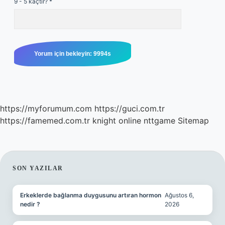
9 - 5 kaçtır?
*
https://myforumum.com
https://guci.com.tr
https://famemed.com.tr
knight online
nttgame
Sitemap
SIDEBAR
SON YAZILAR
Erkeklerde bağlanma duygusunu artıran hormon
Ağustos 6,
nedir ?
2026