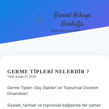
Güncel Hikaye
menüyü
Günlüğü
aç
Sektörden neşeli bilgilerle tanış!
Anasayfa
Gizlilik
Politikası
Yasal Uyarı
GERME TIPLERI NELERDIR ?
Hakkımızda
Tarih: Şubat 27, 2026
Germe Tipleri: Güç İlişkileri ve Toplumsal Düzenin
Dinamikleri
Siyaset, tarihsel ve toplumsal bağlamda her zaman