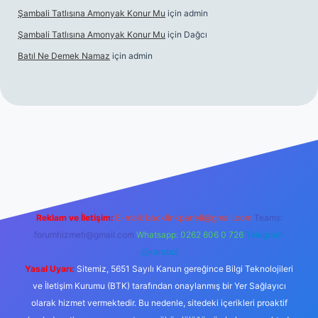
Şambali Tatlısına Amonyak Konur Mu
için
admin
Şambali Tatlısına Amonyak Konur Mu
için
Dağcı
Batıl Ne Demek Namaz
için
admin
/piabella.casino/
Reklam ve İletişim:
E-mail:
backlinkpaneli@gmail.com
Teams:
forumhizmeti@gmail.com
Whatsapp: 0262 606 0 726
Telegram:
@karabul
Yasal Uyarı:
Sitemiz, 5651 Sayılı Kanun gereğince Bilgi Teknolojileri
ve İletişim Kurumu (BTK) tarafından onaylanmış bir Yer Sağlayıcı
olarak hizmet vermektedir. Bu nedenle, sitedeki içerikleri proaktif