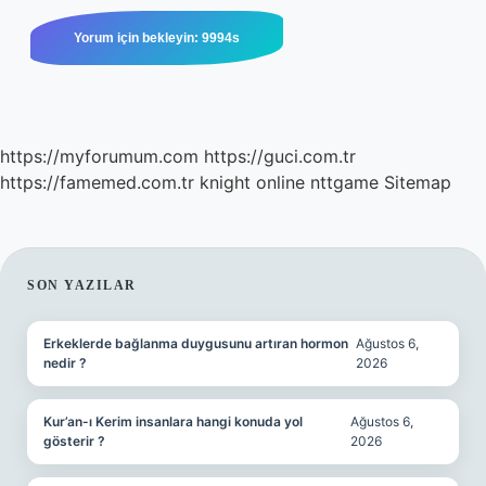
https://myforumum.com
https://guci.com.tr
https://famemed.com.tr
knight online
nttgame
Sitemap
SIDEBAR
SON YAZILAR
Erkeklerde bağlanma duygusunu artıran hormon
Ağustos 6,
nedir ?
2026
Kur’an-ı Kerim insanlara hangi konuda yol
Ağustos 6,
gösterir ?
2026