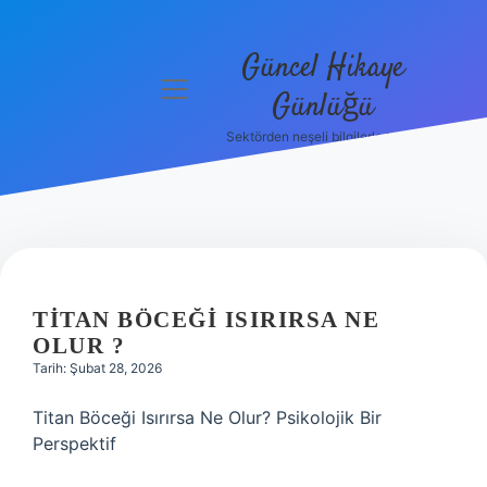
Güncel Hikaye
menüyü
Günlüğü
aç
Sektörden neşeli bilgilerle tanış!
Anasayfa
Gizlilik
Politikası
Yasal Uyarı
TITAN BÖCEĞI ISIRIRSA NE
Hakkımızda
OLUR ?
Tarih: Şubat 28, 2026
Titan Böceği Isırırsa Ne Olur? Psikolojik Bir
Perspektif